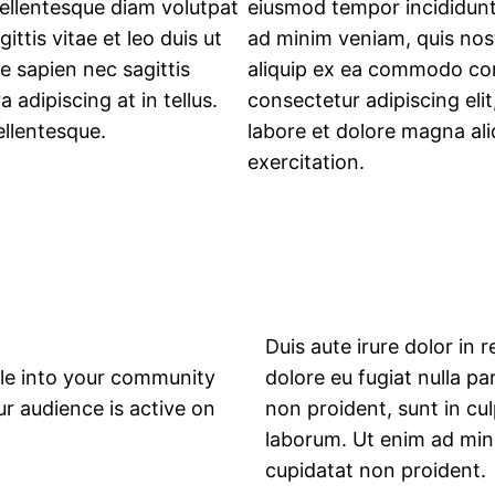
Pellentesque diam volutpat
eiusmod tempor incididunt
tis vitae et leo duis ut
ad minim veniam, quis nost
 sapien nec sagittis
aliquip ex ea commodo con
adipiscing at in tellus.
consectetur adipiscing eli
ellentesque.
labore et dolore magna al
exercitation.
Duis aute irure dolor in r
le into your community
dolore eu fugiat nulla pa
r audience is active on
non proident, sunt in cul
laborum. Ut enim ad min
cupidatat non proident.