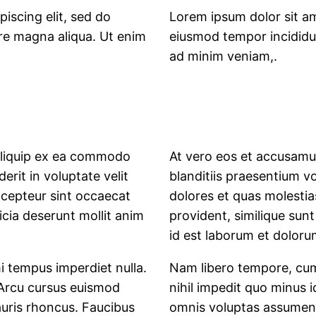
iscing elit, sed do
Lorem ipsum dolor sit am
re magna aliqua. Ut enim
eiusmod tempor incididun
ad minim veniam,.
 aliquip ex ea commodo
At vero eos et accusamus
erit in voluptate velit
blanditiis praesentium v
Excepteur sint occaecat
dolores et quas molestia
icia deserunt mollit anim
provident, similique sunt 
id est laborum et doloru
mi tempus imperdiet nulla.
Nam libero tempore, cum
 Arcu cursus euismod
nihil impedit quo minus
auris rhoncus. Faucibus
omnis voluptas assumend