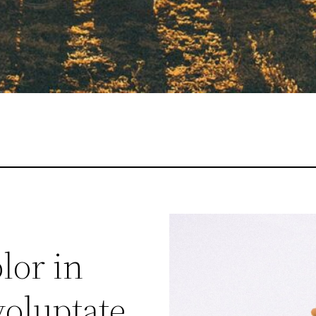
lor in
voluptate